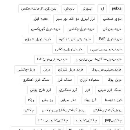
pukka
اره
اینورتر
بادپاش
بتن_کن_3_حالته_مکس
بلوور_صنعتی
تراز_لیزری_دو_خط_نور_سبز
جعبه_ابزار
خرید-بتن-کن
خرید-دریل-چکشی
خرید-دریل-گیربکسی
خرید-دریل_PAP
خرید_بتن_کن_دو_کاره
خرید_دریل_شارژی
خرید_دریل_پی_ای_پِی
خرید_دریل_چکشی
خرید_فرز_2400_وات_پی_ای_پی
خرید_مینی_فرز_PAP
خرید_مینی_فرز_پوکا
خرید دریل شارژی
دریل
دریل-چکشی
دریل_پوکا
سمباده_لرزان
سنگ_فرز
سنگ_فرز_آهنگری
سنگ_فرز_مینی
فرز
فرز_سنگبری
فرز_طرح_بوش
فرز_متوسط
فرز_پوکا
متر_سیلور
پولیش
پوکا
پیچ_گوشتی_شارژی
پیچ گوشتی_شارژی_رونیکس
چکش
چکش_pap
چکش_تخریب
چکش_تخریب_H401