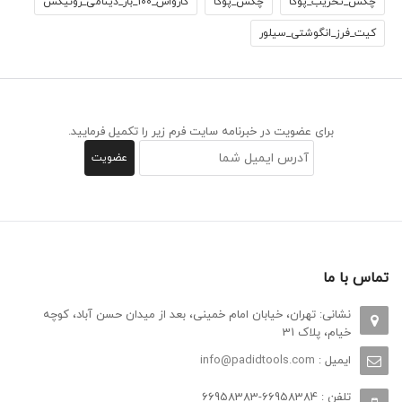
چکش_تخریب_پوکا
چکش_پوکا
کارواش_100_بار_دینامی_رونیکس
کیت_فرز_انگوشتی_سیلور
برای عضویت در خبرنامه سایت فرم زیر را تکمیل فرمایید.
تماس با ما
نشانی: تهران، خیابان امام خمینی، بعد از میدان حسن آباد، کوچه
خیام، پلاک 31
ایمیل :
info@padidtools.com
تلفن : 66958384-66958383