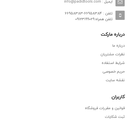
ایمیل :
info@padidtools.com
تلفن : 66958384-66958383
تلفن همراه:09123199029
درباره مارکت
درباره ما
نظرات مشتریان
شرایط استفاده
حریم خصوصی
نقشه سایت
کاربران
قوانین و مقررات فروشگاه
ثبت شکایات