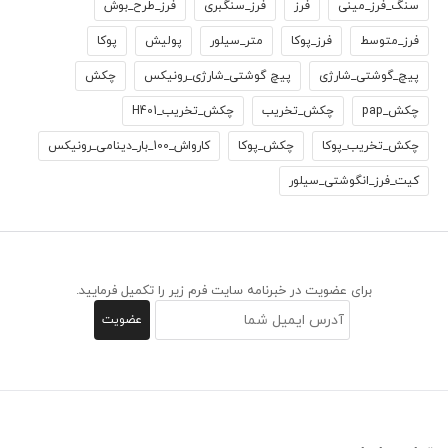
سنگ_فرز_مینی
فرز
فرز_سنگبری
فرز_طرح_بوش
فرز_متوسط
فرز_پوکا
متر_سیلور
پولیش
پوکا
پیچ_گوشتی_شارژی
پیچ گوشتی_شارژی_رونیکس
چکش
چکش_pap
چکش_تخریب
چکش_تخریب_H401
چکش_تخریب_پوکا
چکش_پوکا
کارواش_100_بار_دینامی_رونیکس
کیت_فرز_انگوشتی_سیلور
برای عضویت در خبرنامه سایت فرم زیر را تکمیل فرمایید.