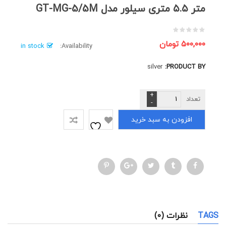
متر ۵.۵ متری سیلور مدل GT-MG-5/5M
۵۰۰,۰۰۰
تومان
in stock
Availability:
silver
PRODUCT BY:
متر
5.5
متری
افزودن به سبد خرید
سیلور
مدل
GT-
MG-
5/5M
عدد
TAGS
نظرات (0)