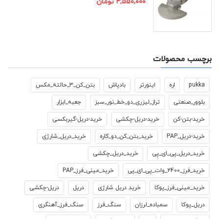
۴,۵۵۰,۰۰۰
تومان
برچسب محصولات
pukka
اره
اینورتر
بادپاش
بتن_کن_3_حالته_مکس
بلوور_صنعتی
تراز_لیزری_دو_خط_نور_سبز
جعبه_ابزار
خرید-بتن-کن
خرید-دریل-چکشی
خرید-دریل-گیربکسی
خرید-دریل_PAP
خرید_بتن_کن_دو_کاره
خرید_دریل_شارژی
خرید_دریل_پی_ای_پِی
خرید_دریل_چکشی
خرید_فرز_2400_وات_پی_ای_پی
خرید_مینی_فرز_PAP
خرید_مینی_فرز_پوکا
خرید دریل شارژی
دریل
دریل-چکشی
دریل_پوکا
سمباده_لرزان
سنگ_فرز
سنگ_فرز_آهنگری