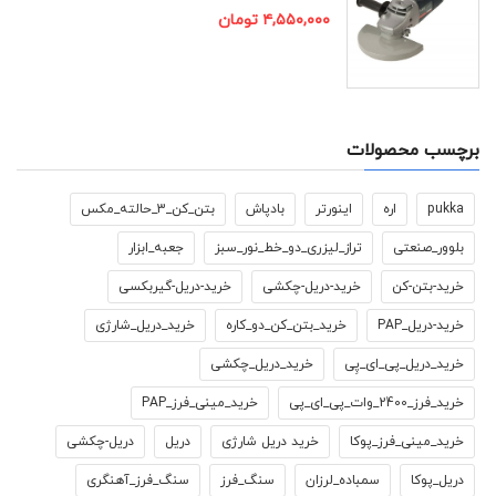
۴,۵۵۰,۰۰۰
تومان
برچسب محصولات
pukka
اره
اینورتر
بادپاش
بتن_کن_3_حالته_مکس
بلوور_صنعتی
تراز_لیزری_دو_خط_نور_سبز
جعبه_ابزار
خرید-بتن-کن
خرید-دریل-چکشی
خرید-دریل-گیربکسی
خرید-دریل_PAP
خرید_بتن_کن_دو_کاره
خرید_دریل_شارژی
خرید_دریل_پی_ای_پِی
خرید_دریل_چکشی
خرید_فرز_2400_وات_پی_ای_پی
خرید_مینی_فرز_PAP
خرید_مینی_فرز_پوکا
خرید دریل شارژی
دریل
دریل-چکشی
دریل_پوکا
سمباده_لرزان
سنگ_فرز
سنگ_فرز_آهنگری