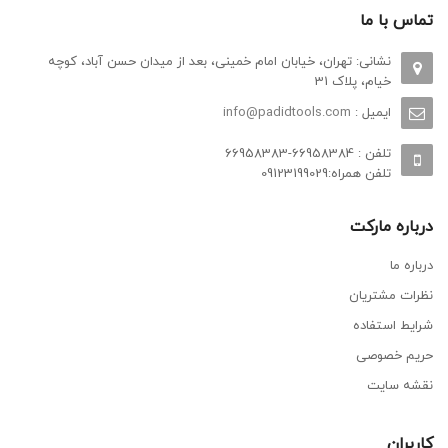
تماس با ما
نشانی: تهران، خیابان امام خمینی، بعد از میدان حسن آباد، کوچه
خیام، پلاک 31
ایمیل :
info@padidtools.com
تلفن : 66958384-66958383
تلفن همراه:09123199029
درباره مارکت
درباره ما
نظرات مشتریان
شرایط استفاده
حریم خصوصی
نقشه سایت
کاربران