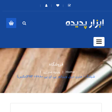
Toggle
navigation
فروشگاه
Home
ویبره شارژی
شیلنگ ۱ متری دریل ویبراتور پی ای پی PAP 1-6680(مکس)