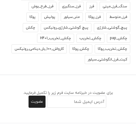
سنگ_فرز_مینی
فرز
فرز_سنگبری
فرز_طرح_بوش
فرز_متوسط
فرز_پوکا
متر_سیلور
پولیش
پوکا
پیچ_گوشتی_شارژی
پیچ گوشتی_شارژی_رونیکس
چکش
چکش_pap
چکش_تخریب
چکش_تخریب_H401
چکش_تخریب_پوکا
چکش_پوکا
کارواش_100_بار_دینامی_رونیکس
کیت_فرز_انگوشتی_سیلور
برای عضویت در خبرنامه سایت فرم زیر را تکمیل فرمایید.