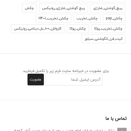
پیچ_گوشتی_شارژی
پیچ گوشتی_شارژی_رونیکس
چکش
چکش_pap
چکش_تخریب
چکش_تخریب_H401
چکش_تخریب_پوکا
چکش_پوکا
کارواش_100_بار_دینامی_رونیکس
کیت_فرز_انگوشتی_سیلور
برای عضویت در خبرنامه سایت فرم زیر را تکمیل فرمایید.
تماس با ما
نشانی: تهران، خیابان امام خمینی، بعد از میدان حسن آباد، کوچه