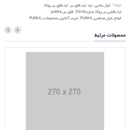
Tags:
ابزار_جانبی
,
اره
,
اره_افق_بر
,
اره_افق_بر_پوکا
,
اره_افقی_بر_پوکا_مدلSS1150
,
افق_بر_pukka
,
انواع_ابزار_صنعتی_PUKKA
,
خرید_آنلاین_محصولات_PUKKA
محصولات مرتبط