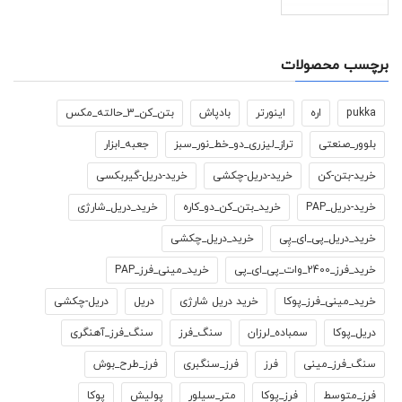
برچسب محصولات
pukka
اره
اینورتر
بادپاش
بتن_کن_3_حالته_مکس
بلوور_صنعتی
تراز_لیزری_دو_خط_نور_سبز
جعبه_ابزار
خرید-بتن-کن
خرید-دریل-چکشی
خرید-دریل-گیربکسی
خرید-دریل_PAP
خرید_بتن_کن_دو_کاره
خرید_دریل_شارژی
خرید_دریل_پی_ای_پِی
خرید_دریل_چکشی
خرید_فرز_2400_وات_پی_ای_پی
خرید_مینی_فرز_PAP
خرید_مینی_فرز_پوکا
خرید دریل شارژی
دریل
دریل-چکشی
دریل_پوکا
سمباده_لرزان
سنگ_فرز
سنگ_فرز_آهنگری
سنگ_فرز_مینی
فرز
فرز_سنگبری
فرز_طرح_بوش
فرز_متوسط
فرز_پوکا
متر_سیلور
پولیش
پوکا