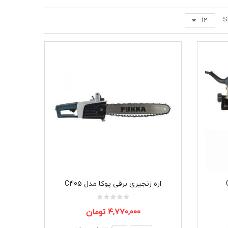
S
12
اره زنجیری برقی پوکا مدل C405
۴,۷۷۰,۰۰۰
تومان