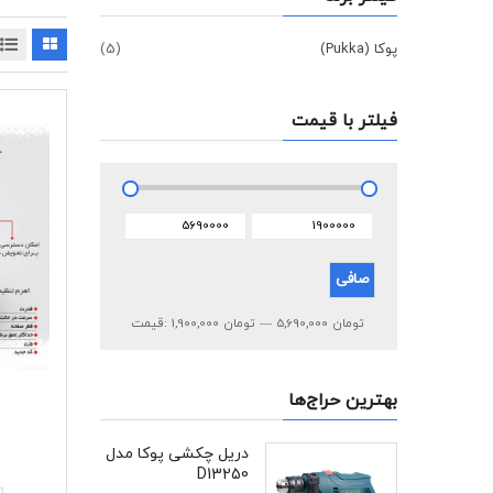
پوکا (Pukka)
(5)
فیلتر با قیمت
حداقل
حداكثر
قیمت
قيمت
صافی
5,690,000 تومان
—
1,900,000 تومان
قيمت:
بهترین حراج‌ها
دریل چکشی پوکا مدل
D13250