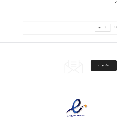
ر
S
12